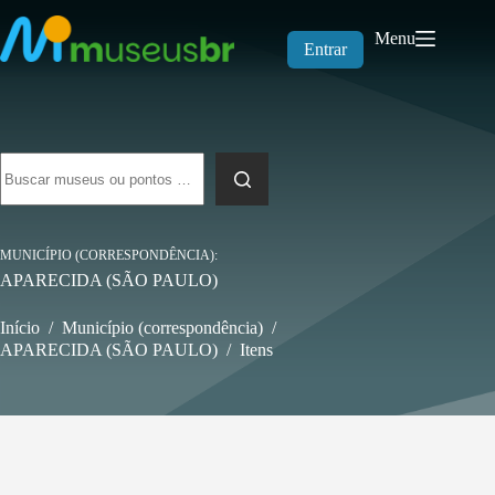
Pular
para
Menu
o
Entrar
conteúdo
Sem
resultados
MUNICÍPIO (CORRESPONDÊNCIA)
APARECIDA (SÃO PAULO)
Início
/
Município (correspondência)
/
APARECIDA (SÃO PAULO)
/
Itens