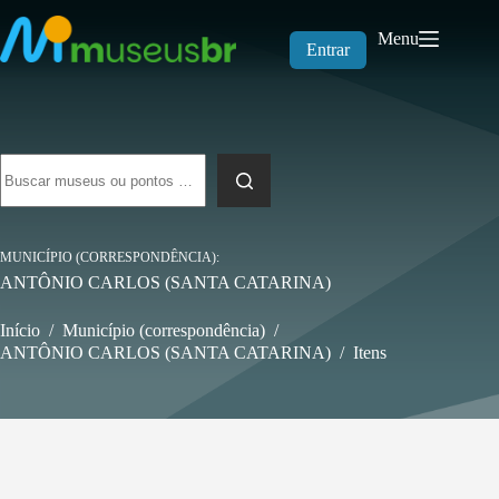
Pular
para
Menu
o
Entrar
conteúdo
Sem
resultados
MUNICÍPIO (CORRESPONDÊNCIA)
ANTÔNIO CARLOS (SANTA CATARINA)
Início
/
Município (correspondência)
/
ANTÔNIO CARLOS (SANTA CATARINA)
/
Itens