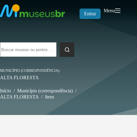
Pular
para
Menu
o
Entrar
conteúdo
Sem
resultados
MUNICÍPIO (CORRESPONDÊNCIA)
ALTA FLORESTA
Início
/
Município (correspondência)
/
ALTA FLORESTA
/
Itens