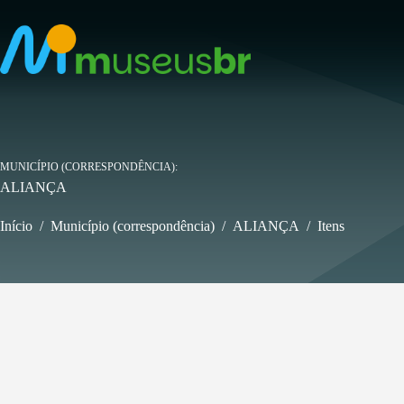
Pular
para
o
conteúdo
MUNICÍPIO (CORRESPONDÊNCIA)
ALIANÇA
Início
/
Município (correspondência)
/
ALIANÇA
/
Itens