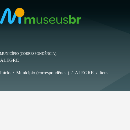
Pular
para
o
conteúdo
MUNICÍPIO (CORRESPONDÊNCIA)
ALEGRE
Início
/
Município (correspondência)
/
ALEGRE
/
Itens