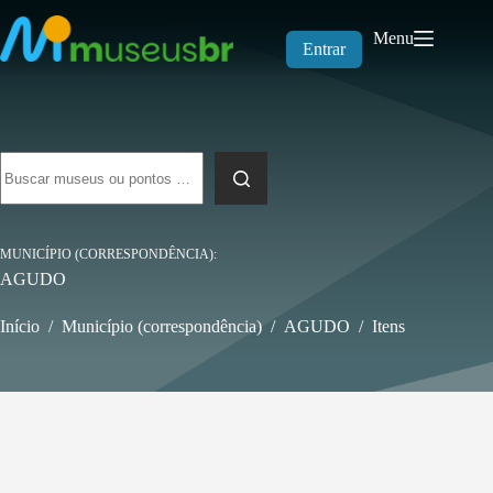
Pular
para
Menu
o
Entrar
conteúdo
Sem
resultados
MUNICÍPIO (CORRESPONDÊNCIA)
AGUDO
Início
/
Município (correspondência)
/
AGUDO
/
Itens