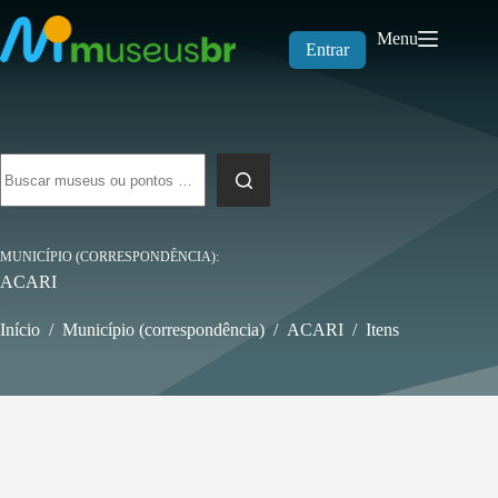
Pular
para
Menu
o
Entrar
conteúdo
Sem
resultados
MUNICÍPIO (CORRESPONDÊNCIA)
ACARI
Início
/
Município (correspondência)
/
ACARI
/
Itens