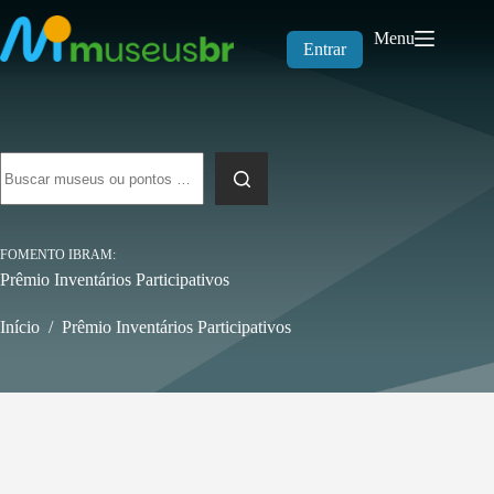
Pular
para
Menu
o
Entrar
conteúdo
Sem
resultados
FOMENTO IBRAM
Prêmio Inventários Participativos
Início
/
Prêmio Inventários Participativos