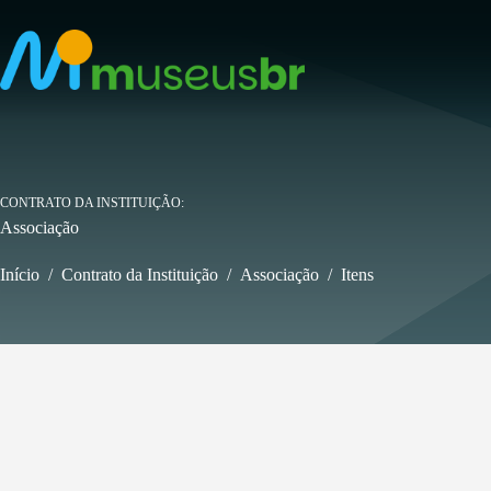
Pular
para
o
conteúdo
CONTRATO DA INSTITUIÇÃO
Associação
Início
/
Contrato da Instituição
/
Associação
/
Itens