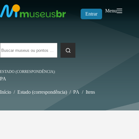
Pular
para
Menu
o
Entrar
conteúdo
Sem
resultados
ESTADO (CORRESPONDÊNCIA)
PA
Início
/
Estado (correspondência)
/
PA
/
Itens