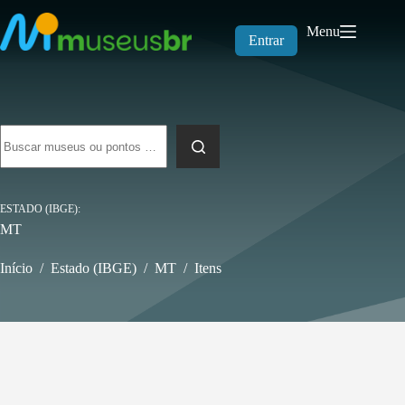
Pular
para
Menu
o
Entrar
conteúdo
Sem
resultados
ESTADO (IBGE)
MT
Início
/
Estado (IBGE)
/
MT
/
Itens