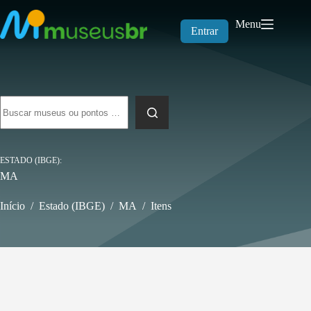
Pular
para
Menu
o
Entrar
conteúdo
Sem
resultados
ESTADO (IBGE)
MA
Início
/
Estado (IBGE)
/
MA
/
Itens