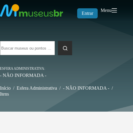
Pular
para
Menu
o
Entrar
conteúdo
Sem
resultados
ESFERA ADMINISTRATIVA
- NÃO INFORMADA -
Início
/
Esfera Administrativa
/
- NÃO INFORMADA -
/
Itens