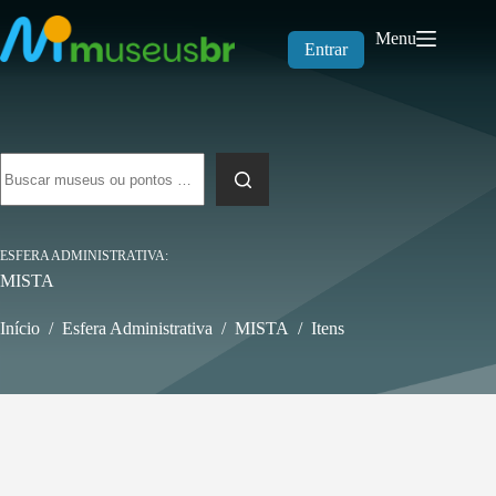
Pular
para
Menu
o
Entrar
conteúdo
Sem
resultados
ESFERA ADMINISTRATIVA
MISTA
Início
/
Esfera Administrativa
/
MISTA
/
Itens