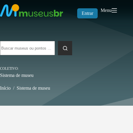
Pular
para
Menu
o
Entrar
conteúdo
Sem
resultados
COLETIVO
Sistema de museu
Início
/
Sistema de museu