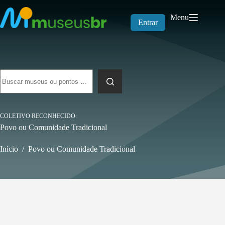
Pular
para
Menu
o
Entrar
conteúdo
Sem
resultados
COLETIVO RECONHECIDO
Povo ou Comunidade Tradicional
Início
/
Povo ou Comunidade Tradicional