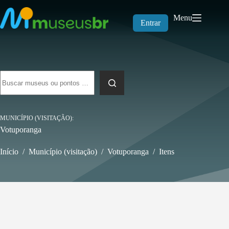
Pular
para
Menu
o
Entrar
conteúdo
Sem
resultados
MUNICÍPIO (VISITAÇÃO)
Votuporanga
Início
/
Município (visitação)
/
Votuporanga
/
Itens