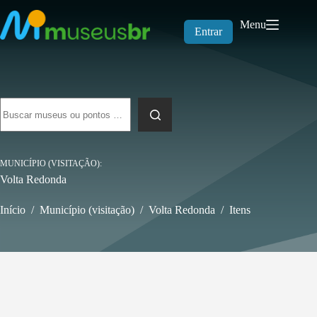
Pular
para
Menu
o
Entrar
conteúdo
Sem
resultados
MUNICÍPIO (VISITAÇÃO)
Volta Redonda
Início
/
Município (visitação)
/
Volta Redonda
/
Itens