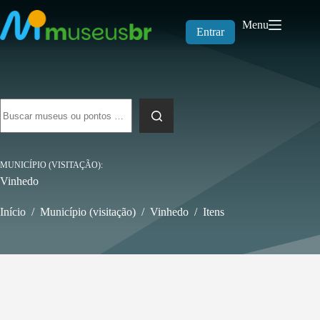
Pular
para
Menu
o
Entrar
conteúdo
Sem
resultados
MUNICÍPIO (VISITAÇÃO)
Vinhedo
Início
/
Município (visitação)
/
Vinhedo
/
Itens