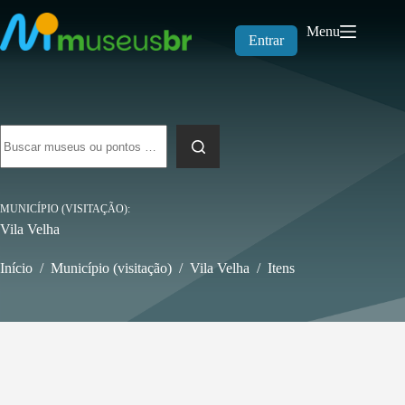
Pular
para
Menu
o
Entrar
conteúdo
Sem
resultados
MUNICÍPIO (VISITAÇÃO)
Vila Velha
Início
/
Município (visitação)
/
Vila Velha
/
Itens