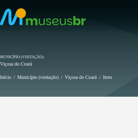
Pular
para
o
conteúdo
MUNICÍPIO (VISITAÇÃO)
Viçosa do Ceará
Início
/
Município (visitação)
/
Viçosa do Ceará
/
Itens