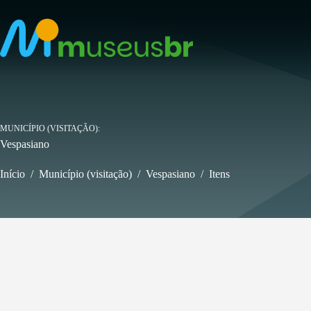
Pular
para
o
conteúdo
MUNICÍPIO (VISITAÇÃO)
Vespasiano
Início
/
Município (visitação)
/
Vespasiano
/
Itens