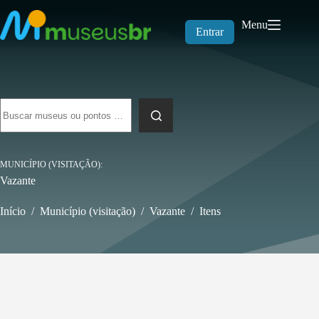
Pular
para
Menu
o
Entrar
conteúdo
Sem
resultados
MUNICÍPIO (VISITAÇÃO)
Vazante
Início
/
Município (visitação)
/
Vazante
/
Itens