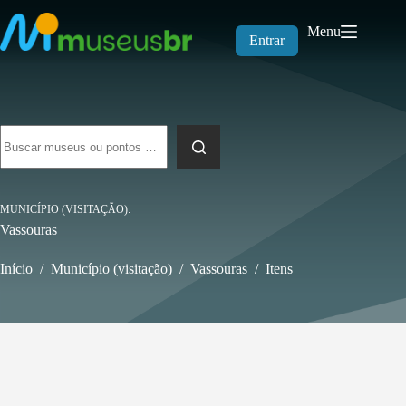
Pular
para
Menu
o
Entrar
conteúdo
Sem
resultados
MUNICÍPIO (VISITAÇÃO)
Vassouras
Início
/
Município (visitação)
/
Vassouras
/
Itens