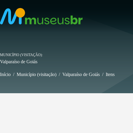
Pular
para
o
conteúdo
MUNICÍPIO (VISITAÇÃO)
Valparaíso de Goiás
Início
/
Município (visitação)
/
Valparaíso de Goiás
/
Itens