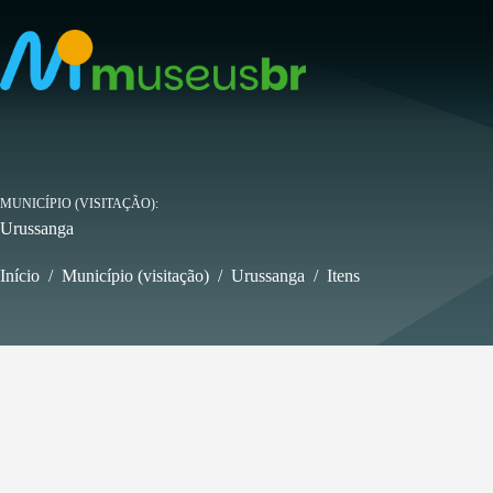
Pular
para
o
conteúdo
MUNICÍPIO (VISITAÇÃO)
Urussanga
Início
/
Município (visitação)
/
Urussanga
/
Itens