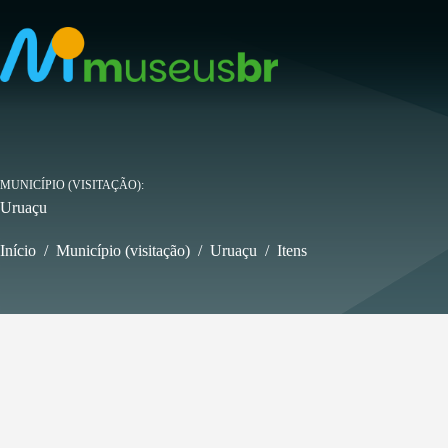
Pular
para
o
conteúdo
MUNICÍPIO (VISITAÇÃO)
Uruaçu
Início
/
Município (visitação)
/
Uruaçu
/
Itens