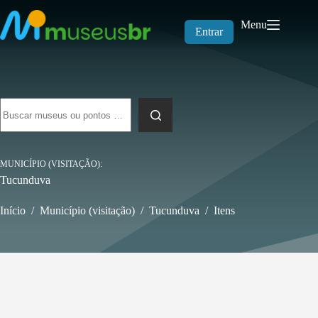
Pular
para
Menu
o
Entrar
conteúdo
Sem
resultados
MUNICÍPIO (VISITAÇÃO)
Tucunduva
Início
/
Município (visitação)
/
Tucunduva
/
Itens