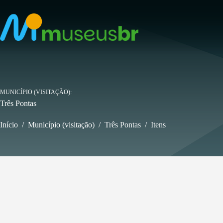
Pular
para
o
conteúdo
MUNICÍPIO (VISITAÇÃO)
Três Pontas
Início
/
Município (visitação)
/
Três Pontas
/
Itens