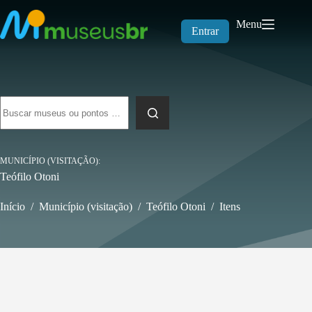
Pular
para
Menu
o
Entrar
conteúdo
Sem
resultados
MUNICÍPIO (VISITAÇÃO)
Teófilo Otoni
Início
/
Município (visitação)
/
Teófilo Otoni
/
Itens