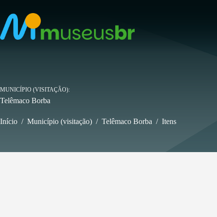
Pular
para
o
conteúdo
MUNICÍPIO (VISITAÇÃO)
Telêmaco Borba
Início
/
Município (visitação)
/
Telêmaco Borba
/
Itens