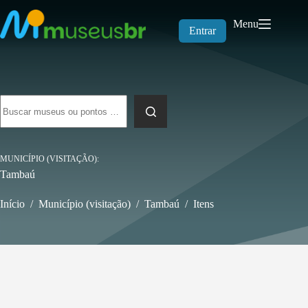
Pular
para
Menu
o
Entrar
conteúdo
Sem
resultados
MUNICÍPIO (VISITAÇÃO)
Tambaú
Início
/
Município (visitação)
/
Tambaú
/
Itens