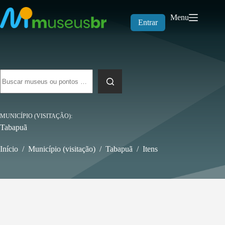
Pular
para
Menu
o
Entrar
conteúdo
Sem
resultados
MUNICÍPIO (VISITAÇÃO)
Tabapuã
Início
/
Município (visitação)
/
Tabapuã
/
Itens