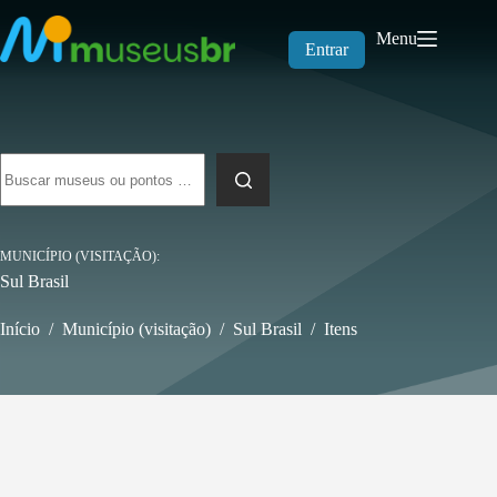
Pular
para
Menu
o
Entrar
conteúdo
Sem
resultados
MUNICÍPIO (VISITAÇÃO)
Sul Brasil
Início
/
Município (visitação)
/
Sul Brasil
/
Itens