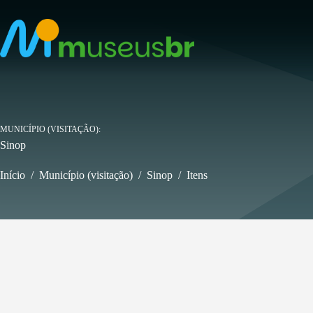
Pular
para
o
conteúdo
MUNICÍPIO (VISITAÇÃO)
Sinop
Início
/
Município (visitação)
/
Sinop
/
Itens