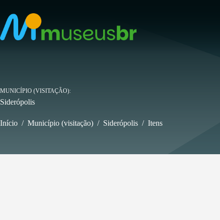
Pular
para
o
conteúdo
MUNICÍPIO (VISITAÇÃO)
Siderópolis
Início
/
Município (visitação)
/
Siderópolis
/
Itens