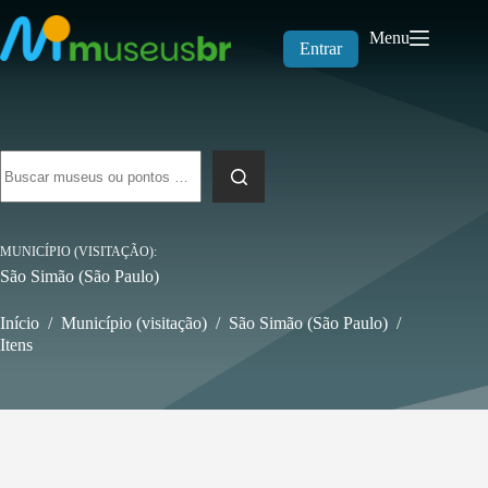
Pular
para
Menu
o
Entrar
conteúdo
Sem
resultados
MUNICÍPIO (VISITAÇÃO)
São Simão (São Paulo)
Início
/
Município (visitação)
/
São Simão (São Paulo)
/
Itens