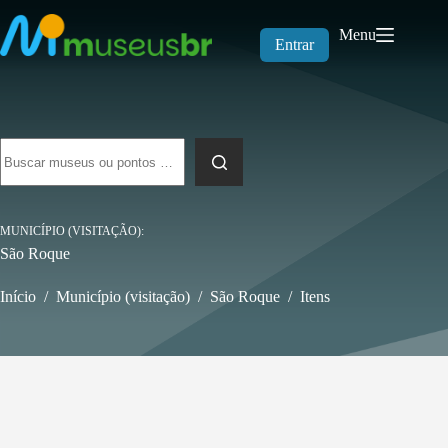
Pular
para
Menu
o
Entrar
conteúdo
Sem
resultados
MUNICÍPIO (VISITAÇÃO)
São Roque
Início
/
Município (visitação)
/
São Roque
/
Itens