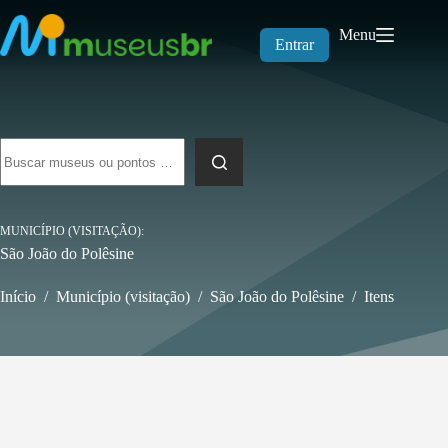
Pular
para
Menu
o
Entrar
conteúdo
Sem
resultados
MUNICÍPIO (VISITAÇÃO)
São João do Polêsine
Início
/
Município (visitação)
/
São João do Polêsine
/
Itens