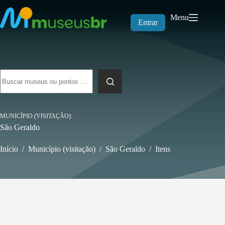
Pular
para
Menu
o
Entrar
conteúdo
Sem
resultados
MUNICÍPIO (VISITAÇÃO)
São Geraldo
Início
/
Município (visitação)
/
São Geraldo
/
Itens