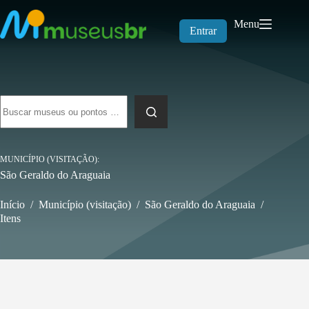
Pular
para
Menu
o
Entrar
conteúdo
Sem
resultados
MUNICÍPIO (VISITAÇÃO)
São Geraldo do Araguaia
Início
/
Município (visitação)
/
São Geraldo do Araguaia
/
Itens