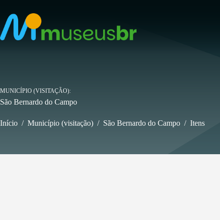
Pular
para
o
conteúdo
MUNICÍPIO (VISITAÇÃO)
São Bernardo do Campo
Início
/
Município (visitação)
/
São Bernardo do Campo
/
Itens