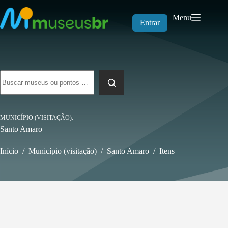
Pular
para
Menu
o
Entrar
conteúdo
Sem
resultados
MUNICÍPIO (VISITAÇÃO)
Santo Amaro
Início
/
Município (visitação)
/
Santo Amaro
/
Itens