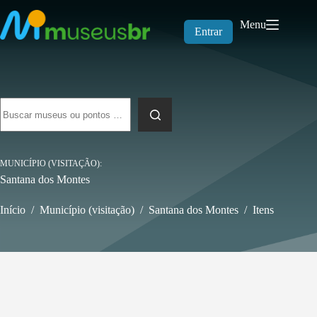
Pular
para
Menu
o
Entrar
conteúdo
Sem
resultados
MUNICÍPIO (VISITAÇÃO)
Santana dos Montes
Início
/
Município (visitação)
/
Santana dos Montes
/
Itens