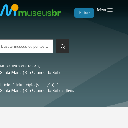
Pular
para
Menu
o
Entrar
conteúdo
Sem
resultados
MUNICÍPIO (VISITAÇÃO)
Santa Maria (Rio Grande do Sul)
Início
/
Município (visitação)
/
Santa Maria (Rio Grande do Sul)
/
Itens