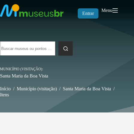
Pular
para
Menu
o
Entrar
conteúdo
Sem
resultados
MUNICÍPIO (VISITAÇÃO)
Santa Maria da Boa Vista
Início
/
Município (visitação)
/
Santa Maria da Boa Vista
/
Itens