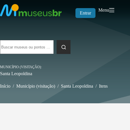
Pular
para
Menu
o
Entrar
conteúdo
Sem
resultados
MUNICÍPIO (VISITAÇÃO)
Santa Leopoldina
Início
/
Município (visitação)
/
Santa Leopoldina
/
Itens