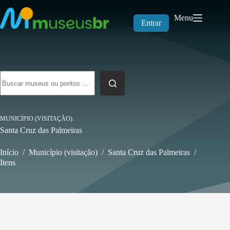
Pular
para
Menu
o
Entrar
conteúdo
Sem
resultados
MUNICÍPIO (VISITAÇÃO)
Santa Cruz das Palmeiras
Início
/
Município (visitação)
/
Santa Cruz das Palmeiras
/
Itens