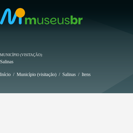
Pular
para
o
conteúdo
MUNICÍPIO (VISITAÇÃO)
Salinas
Início
/
Município (visitação)
/
Salinas
/
Itens