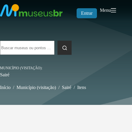
Pular
para
Menu
o
Entrar
conteúdo
Sem
resultados
MUNICÍPIO (VISITAÇÃO)
Sairé
Início
/
Município (visitação)
/
Sairé
/
Itens